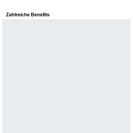
Zahlreiche Benefits
Tourismus-
kaufmann/frau
(m/w/d)
Sie haben eine abgeschlossene Ausbildung im
Reisebüro und arbeiten gerne im Team?
Zur Stellenanzeige