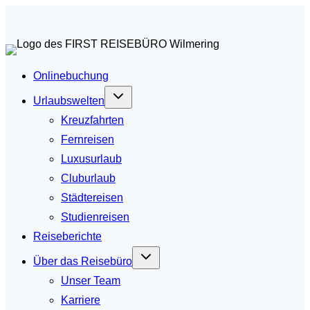
Zum
Inhalt
springen
Onlinebuchung
Urlaubswelten
Kreuzfahrten
Fernreisen
Luxusurlaub
Cluburlaub
Städtereisen
Studienreisen
Reiseberichte
Über das Reisebüro
Unser Team
Karriere