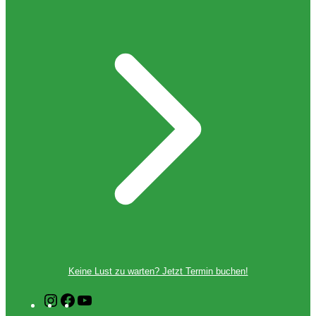
Keine Lust zu warten? Jetzt Termin buchen!
I
F
Y