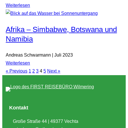
Weiterlesen
Afrika – Simbabwe, Botswana und
Namibia
Andreas Schwarmann | Juli 2023
Weiterlesen
« Previous
1
2
3
4
5
Next »
Kontakt
Große Straße 44 | 49377 Vechta