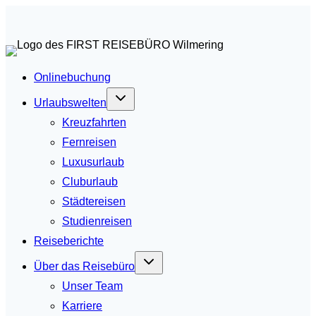
Zum
Inhalt
springen
Onlinebuchung
Urlaubswelten
Kreuzfahrten
Fernreisen
Luxusurlaub
Cluburlaub
Städtereisen
Studienreisen
Reiseberichte
Über das Reisebüro
Unser Team
Karriere