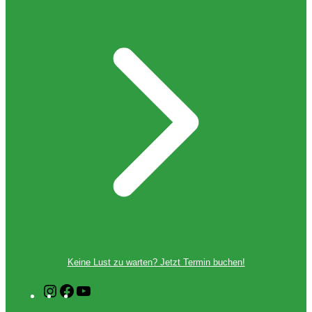
Keine Lust zu warten? Jetzt Termin buchen!
I
F
Y
n
a
o