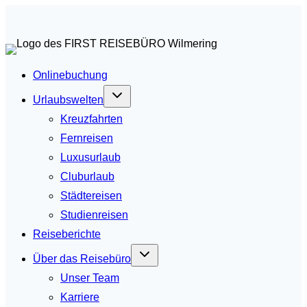
Zum
Inhalt
springen
Onlinebuchung
Urlaubswelten
Kreuzfahrten
Fernreisen
Luxusurlaub
Cluburlaub
Städtereisen
Studienreisen
Reiseberichte
Über das Reisebüro
Unser Team
Karriere