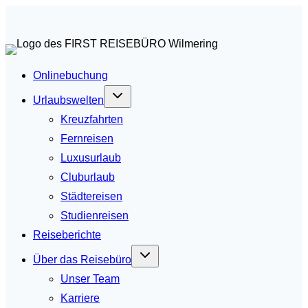
Zum
Inhalt
springen
Onlinebuchung
Urlaubswelten
Kreuzfahrten
Fernreisen
Luxusurlaub
Cluburlaub
Städtereisen
Studienreisen
Reiseberichte
Über das Reisebüro
Unser Team
Karriere