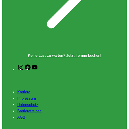
Keine Lust zu warten? Jetzt Termin buchen!
I
F
Y
n
a
o
s
c
u
t
e
T
Karriere
Impressum
a
b
u
Datenschutz
g
o
b
Barrierefreiheit
r
o
e
AGB
a
k