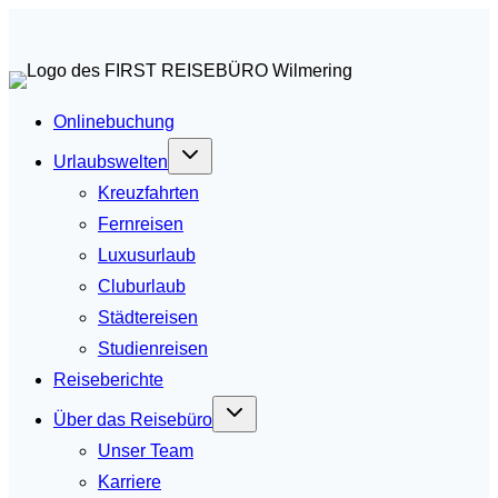
Zum
Inhalt
springen
Onlinebuchung
Urlaubswelten
Kreuzfahrten
Fernreisen
Luxusurlaub
Cluburlaub
Städtereisen
Studienreisen
Reiseberichte
Über das Reisebüro
Unser Team
Karriere